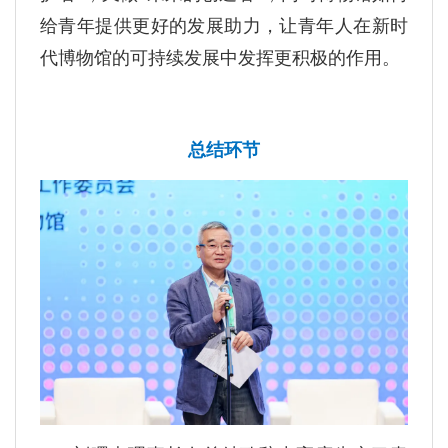
给青年提供更好的发展助力，让青年人在新时
代博物馆的可持续发展中发挥更积极的作用。
总结环节