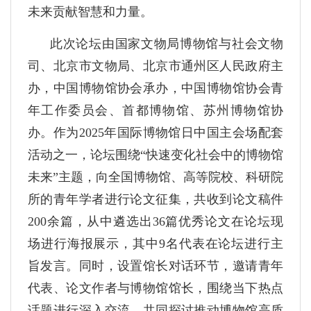
未来贡献智慧和力量。
此次论坛由国家文物局博物馆与社会文物
司、北京市文物局、北京市通州区人民政府主
办，中国博物馆协会承办，中国博物馆协会青
年工作委员会、首都博物馆、苏州博物馆协
办。作为2025年国际博物馆日中国主会场配套
活动之一，论坛围绕“快速变化社会中的博物馆
未来”主题，向全国博物馆、高等院校、科研院
所的青年学者进行论文征集，共收到论文稿件
200余篇，从中遴选出36篇优秀论文在论坛现
场进行海报展示，其中9名代表在论坛进行主
旨发言。同时，设置馆长对话环节，邀请青年
代表、论文作者与博物馆馆长，围绕当下热点
话题进行深入交流，共同探讨推动博物馆高质