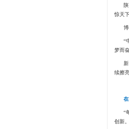
陕
惊天下
博
“
梦而
新
续擦
在
“
创新。