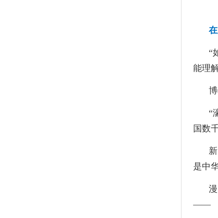
在
“
能理解
博
“
国数
新
是中
漫
——