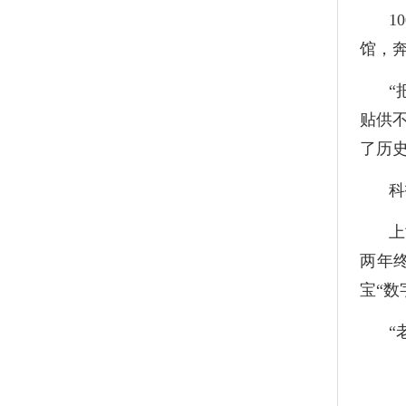
1
馆，
“
贴供
了历
科
上
两年
宝“数
“