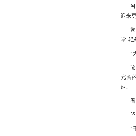
河
迎来
繁
堂”轻
“
改
完备
速。
看
望
“