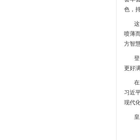
色，
这
喷薄
方智
登
更好
在
习近
现代
皇