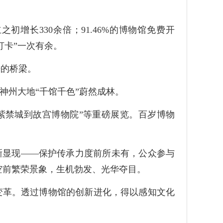
之初增长330余倍；91.46%的博物馆免费开
“打卡”一次有余。
来的桥梁。
，神州大地“千馆千色”蔚然成林。
从紫禁城到故宫博物院”等重磅展览。百岁博物
晰显现——保护传承力度前所未有，公众参与
空前繁荣景象，生机勃发、光华夺目。
变革。透过博物馆的创新进化，得以感知文化
。