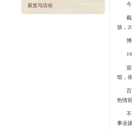
今
展览与活动
截
放，2
博
1
迎
馆，
百
热情
不
事业