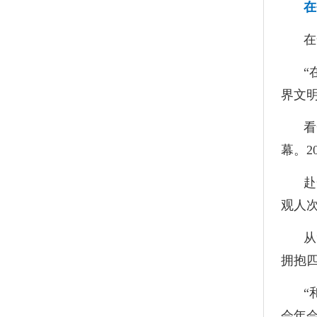
在
在
“
界文
看
幕。2
赴
观人
从
拥抱
“
会年会