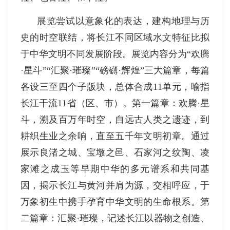
展览尝试以意象化的表达，建构地理与历
史的时空联结，将长江不同区域水文特征比拟
于中华文明不同发展阶段。展览内容分为“欢腾
·星斗”“汇聚·璀璨”“磅礴·辉煌”三大篇章，每篇
各设三至四个子版块，总体合成11单元，喻指
长江干流11省（区、市）。第一篇章：欢腾·星
斗，溯及百万年时空，自远古人类之遗迹，到
耕织生业之余响，直至五千年文明初章。通过
展示良渚之城、宝墩之邑、石家河之纹陶、凌
家滩之成玉等早期中华的多元谱系和共同基
因，揭示长江与黄河并肩为源，交相呼应，于
万象初生中携手孕育中华文明的生命根系。第
二篇章：汇聚·璀璨，记述长江以器物之创造、