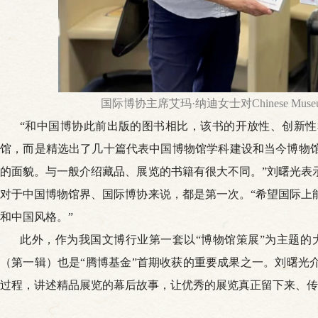
国际博协主席艾玛·纳迪女士对Chinese Muse
“和中国博协此前出版的图书相比，该书的开放性、创新
馆，而是精选出了几十篇代表中国博物馆学科建设和当今博物
的面貌。与一般介绍藏品、展览的书籍有很大不同。”刘曙光表
对于中国博物馆界、国际博协来说，都是第一次。“希望国际上
和中国风格。”
此外，作为我国文博行业第一套以“博物馆策展”为主题的
（第一辑）也是“腾博基金”首期收获的重要成果之一。刘曙光
过程，讲述精品展览的幕后故事，让优秀的展览真正留下来、传