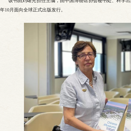
该书由刘曙光担任主编，由中国博物馆协会秘书处、科学出版社及其
年10月面向全球正式出版发行。