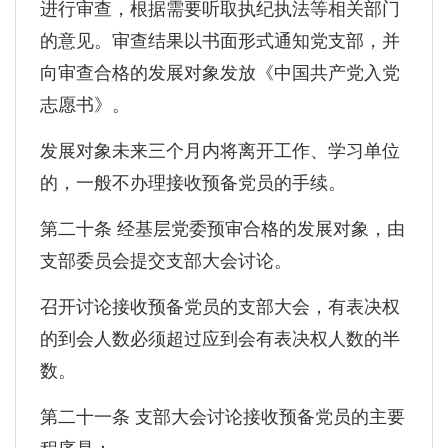
进行审查，根据需要听取执纪执法等相关部门
的意见。审查结果以书面形式通知党支部，并
向审查合格的发展对象发放《中国共产党入党
志愿书》。
发展对象未来三个月内将离开工作、学习单位
的，一般不办理接收预备党员的手续。
第二十条 经基层党委预审合格的发展对象，由
支部委员会提交支部大会讨论。
召开讨论接收预备党员的支部大会，有表决权
的到会人数必须超过应到会有表决权人数的半
数。
第二十一条 支部大会讨论接收预备党员的主要