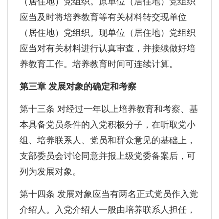
（居住地）党组织。原单位（居住地）党组织
应当及时将培养教育等有关材料转交现单位
（居住地）党组织。现单位（居住地）党组织
应当对有关材料进行认真审查，并接续做好培
养教育工作。培养教育时间可连续计算。
第三章 发展对象的确定和考察
第十三条 对经过一年以上培养教育和考察、基
本具备党员条件的入党积极分子，在听取党小
组、培养联系人、党员和群众意见的基础上，
支部委员会讨论同意并报上级党委备案后，可
列为发展对象。
第十四条 发展对象应当有两名正式党员作入党
介绍人。入党介绍人一般由培养联系人担任，