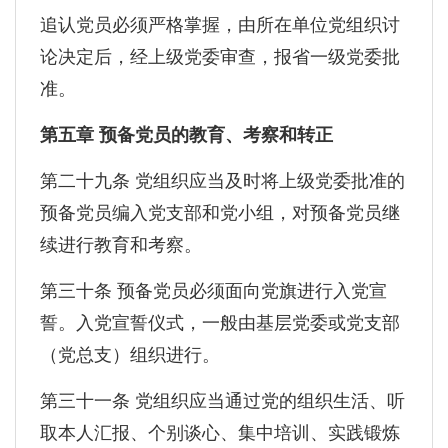
追认党员必须严格掌握，由所在单位党组织讨
论决定后，经上级党委审查，报省一级党委批
准。
第五章 预备党员的教育、考察和转正
第二十九条 党组织应当及时将上级党委批准的
预备党员编入党支部和党小组，对预备党员继
续进行教育和考察。
第三十条 预备党员必须面向党旗进行入党宣
誓。入党宣誓仪式，一般由基层党委或党支部
（党总支）组织进行。
第三十一条 党组织应当通过党的组织生活、听
取本人汇报、个别谈心、集中培训、实践锻炼