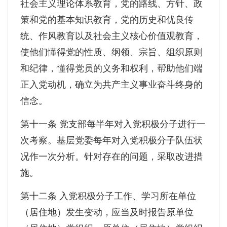
社会主义理论体系教育，党的路线、方针、政
策和党的基本知识教育，党的历史和优良传
统、作风教育以及社会主义核心价值观教育，
使他们懂得党的性质、纲领、宗旨、组织原则
和纪律，懂得党员的义务和权利，帮助他们端
正入党动机，确立为共产主义事业奋斗终身的
信念。
第十一条 党支部每半年对入党积极分子进行一
次考察。基层党委每年对入党积极分子队伍状
况作一次分析。针对存在的问题，采取改进措
施。
第十二条 入党积极分子工作、学习所在单位
（居住地）发生变动，应当及时报告原单位