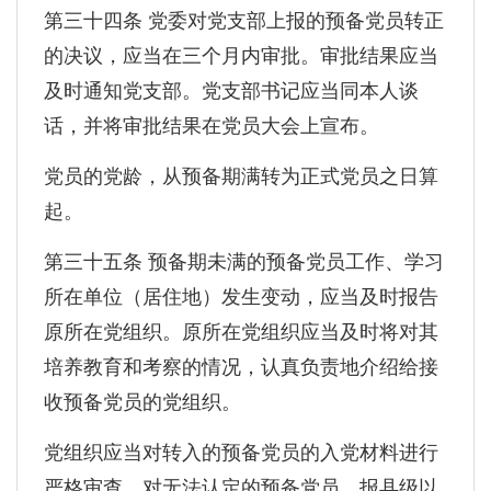
第三十四条 党委对党支部上报的预备党员转正
的决议，应当在三个月内审批。审批结果应当
及时通知党支部。党支部书记应当同本人谈
话，并将审批结果在党员大会上宣布。
党员的党龄，从预备期满转为正式党员之日算
起。
第三十五条 预备期未满的预备党员工作、学习
所在单位（居住地）发生变动，应当及时报告
原所在党组织。原所在党组织应当及时将对其
培养教育和考察的情况，认真负责地介绍给接
收预备党员的党组织。
党组织应当对转入的预备党员的入党材料进行
严格审查，对无法认定的预备党员，报县级以