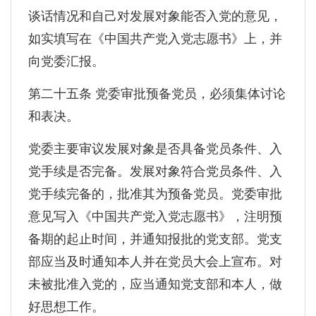
谈话情况和自己对发展对象能否入党的意见，
如实填写在《中国共产党入党志愿书》上，并
向党委汇报。
第二十五条 党委审批预备党员，必须集体讨论
和表决。
党委主要审议发展对象是否具备党员条件、入
党手续是否完备。发展对象符合党员条件、入
党手续完备的，批准其为预备党员。党委审批
意见写入《中国共产党入党志愿书》，注明预
备期的起止时间，并通知报批的党支部。党支
部应当及时通知本人并在党员大会上宣布。对
未被批准入党的，应当通知党支部和本人，做
好思想工作。