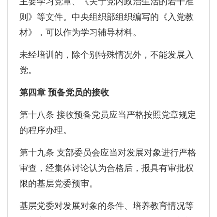
主要学习党章、《关于党内政治生活的若干准
则》等文件。中央组织部组织编写的《入党教
材》，可以作为学习辅导材料。
未经培训的，除个别特殊情况外，不能发展入
党。
第四章 预备党员的接收
第十八条 接收预备党员应当严格按照党章规定
的程序办理。
第十九条 支部委员会应当对发展对象进行严格
审查，经集体讨论认为合格后，报具有审批权
限的基层党委预审。
基层党委对发展对象的条件、培养教育情况等