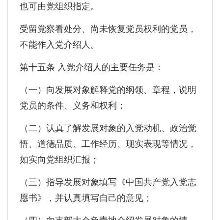
也可由党组织指定。
受留党察看处分、尚未恢复党员权利的党员，
不能作入党介绍人。
第十五条 入党介绍人的主要任务是：
（一）向发展对象解释党的纲领、章程，说明
党员的条件、义务和权利；
（二）认真了解发展对象的入党动机、政治觉
悟、道德品质、工作经历、现实表现等情况，
如实向党组织汇报；
（三）指导发展对象填写《中国共产党入党志
愿书》，并认真填写自己的意见；