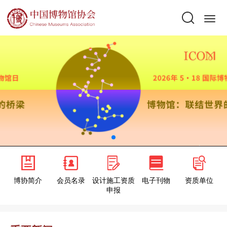
博协简介
会员名录
设计施工资质
电子刊物
资质单位
申报