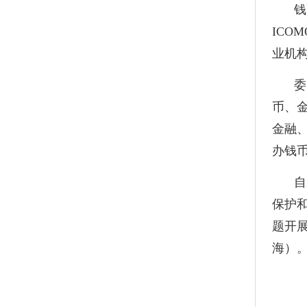
钱
ICO
业机
委
币、
金融
办钱
自
保护
题开展
海）